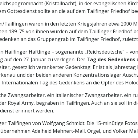
chspogromnacht (Kristallnacht), in der evangelischen Kirch
m Gottesdienst sollte an die auf dem Tailfinger Friedhof be
gen/Tailfingen waren in den letzten Kriegsjahren etwa 200
ben 189. 75 von ihnen wurden auf dem Tailfinger Friedhof b
denken an das Gruppengrab im Tailfinger Friedhof, zuletzt
en Hailfinger Häftlinge – sogenannte „Reichsdeutsche“ – v
g auf den 27. Januar zu verlegen. Der
Tag des Gedenkens a
iter, gesetzlich verankerter Gedenktag. Er ist als Jahresta
rkenau und der beiden anderen Konzentrationslager Auschw
 Internationalen Tag des Gedenkens an die Opfer des Holoca
che Zwangsarbeiter, ein italienischer Zwangsarbeiter, ein 
der Royal Army, begraben in Tailfingen. Auch an sie soll i
dienst erinnert werden.
er Tailfingen von Wolfgang Schmidt. Die 15-minütige Fotos
 übernehmen Adelheid Mehnert-Mall, Orgel, und Volker Mal