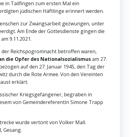
e in Tailfingen zum ersten Mal ein
erdigten jüdischen Häftlinge erinnert werden.
0 Menschen zur Zwangsarbeit gezwungen, unter
eerdigt. Am Ende der Gottesdienste gingen die
 am 9.11.2021.
on der Reichspogromnacht betroffen waren,
n die Opfer des Nationalsozialismus
am 27.
g bezogen auf den 27. Januar 1945, den Tag der
itz durch die Rote Armee. Von den Vereinten
ust erklärt.
russischer Kriegsgefangener, begraben in
n diesem von Gemeindereferentin Simone Trapp
trecke wurde vertont von Volker Mall.
l, Gesang.