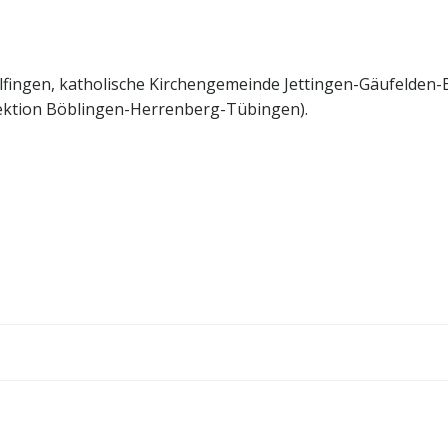
lfingen, katholische Kirchengemeinde Jettingen-Gäufelden-
(Sektion Böblingen-Herrenberg-Tübingen).
Post
navigation