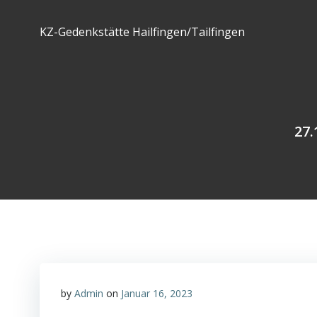
Zum
Inhalt
KZ-Gedenkstätte Hailfingen/Tailfingen
springen
27.
by
Admin
on
Januar 16, 2023